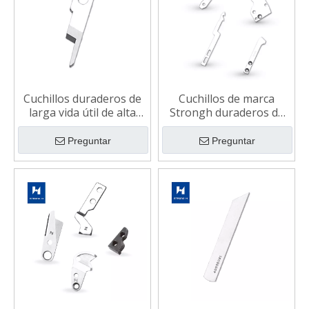
Cuchillos duraderos de
Cuchillos de marca
larga vida útil de alta
Strongh duraderos de
calidad para máquinas
alta calidad para
de coser industriales
máquinas de coser
Preguntar
Preguntar
industriales