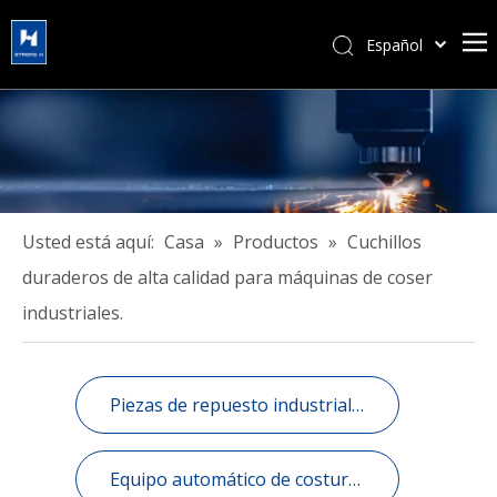
Español
简体中文
हिन्दी
Türk dili
Tiếng Việt
한국어
Português
Usted está aquí:
Casa
»
Productos
»
Cuchillos
Pусский
duraderos de alta calidad para máquinas de coser
Français
industriales.
العربية
English
Piezas de repuesto industrial de costura e informatizados.
Equipo automático de costura industrial