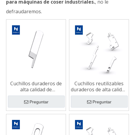
para máquinas de coser industriales.
, no le
defraudaremos.
Cuchillos duraderos de
Cuchillos reutilizables
alta calidad de
duraderos de alta calidad
rendimiento estable
para máquinas de coser
para máquinas de coser
industriales
Preguntar
Preguntar
industriales