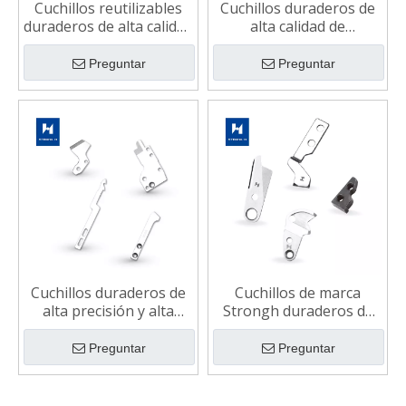
Cuchillos reutilizables
Cuchillos duraderos de
duraderos de alta calidad
alta calidad de
para máquinas de coser
rendimiento estable
industriales
para máquinas de coser
Preguntar
Preguntar
industriales
Cuchillos duraderos de
Cuchillos de marca
alta precisión y alta
Strongh duraderos de
calidad para máquinas
alta calidad para
de coser industriales
máquinas de coser
Preguntar
Preguntar
industriales