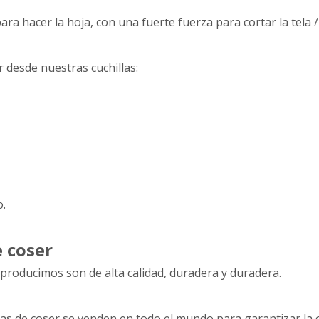
a hacer la hoja, con una fuerte fuerza para cortar la tela / c
 desde nuestras cuchillas:
o.
e coser
producimos son de alta calidad, duradera y duradera.
as de coser se venden en todo el mundo para garantizar la 