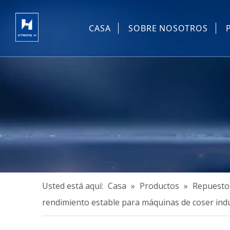
CASA
SOBRE NOSOTROS
Usted está aquí:
Casa
»
Productos
»
Repuestos
rendimiento estable para máquinas de coser indu