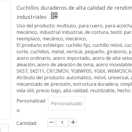
Cuchillos duraderos de alta calidad de rendi
industriales
Uso del producto: multiuso, para cuero, para acolcha
mecánico, industrial industrial, de costura, textil, p
reemplazo, mecánico, mecánico,
El producto estiletipo: cuchillo fijo, cuchillo móvil, cu
corte, cuchillos, metal, vertical, pequeño, giratorio, 
acero ordinario, acero importado, acero de alta velo
aleación, acero de aleación de cena, acero inoxid
SKS7, SKD11, CR12MOV, YG8WF05, YG6X, W6MO5CR4
Atributo del producto: automático, móvil, universal, 
mecanizado de precisión, estructura duradera, simple
vida útil, precio bajo, alta calidad, reutilizable, hech
Personalizad
Personalizado
o:
Cantidad: