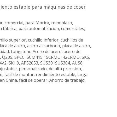
miento estable para máquinas de coser
r, comercial, para fábrica, reemplazo,
ara fábrica, para automatización, comerciales,
chillo superior, cuchillo inferior, cuchillos de
placa de acero, acero al carbono, placa de acero,
cidad, tungsteno Acero de acero, acero de
able, Q235, SPCC, SCM415,15CRMO, 42CRMO, SK5,
V2, SKH9, APS2053, SUS301SUS304, AUS8,
ajustable, personalizado, de alta precisión,
, fácil de montar, rendimiento estable, larga
o en China, fácil de operar ,Ahorro de trabajo,