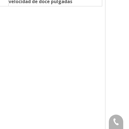
velocidad de doce pulgadas
86-535-