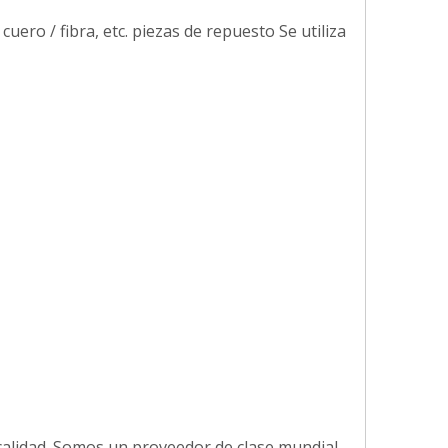
uero / fibra, etc. piezas de repuesto Se utiliza
calidad. Somos un proveedor de clase mundial.