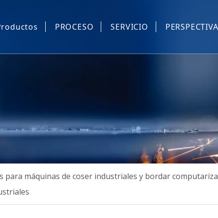
Productos
PROCESO
SERVICIO
PERSPECTIV
Piezas de repuesto industrial de costura e informatizados.
Equipo automático de costura industrial
Máquina de coser industrial dispositivo automático.
Máquina de máscara
Otros
 para máquinas de coser industriales y bordar computariz
striales