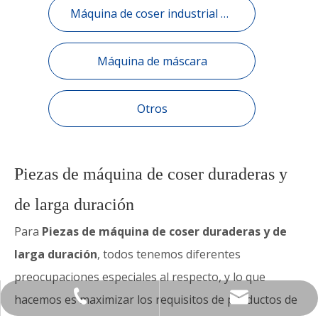
Máquina de coser industrial dispositivo automático.
Máquina de máscara
Otros
Piezas de máquina de coser duraderas y
de larga duración
Para
Piezas de máquina de coser duraderas y de
larga duración
, todos tenemos diferentes
preocupaciones especiales al respecto, y lo que
qiangxin@strongh.cn
86-535-2292507
hacemos es maximizar los requisitos de productos de