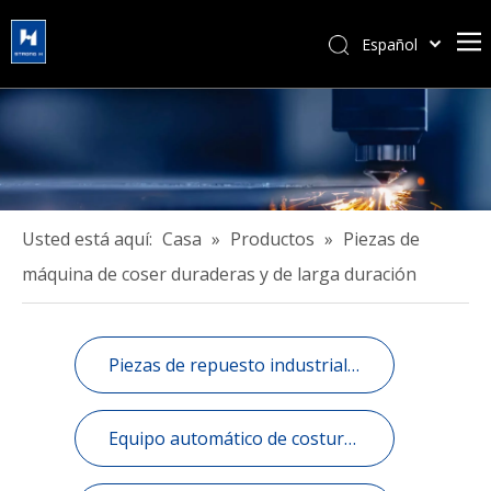
Español
简体中文
हिन्दी
Türk dili
Tiếng Việt
한국어
Português
Usted está aquí:
Casa
»
Productos
»
Piezas de
Pусский
máquina de coser duraderas y de larga duración
Français
العربية
Piezas de repuesto industrial de costura e informatizados.
English
Equipo automático de costura industrial