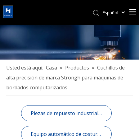
Español
简体中文
हिन्दी
Türk dili
Tiếng Việt
한국어
Português
Usted está aquí:
Casa
»
Productos
»
Cuchillos de
Pусский
alta precisión de marca Strongh para máquinas de
Français
bordados computarizados
العربية
English
Piezas de repuesto industrial de costura e informatizados.
Equipo automático de costura industrial