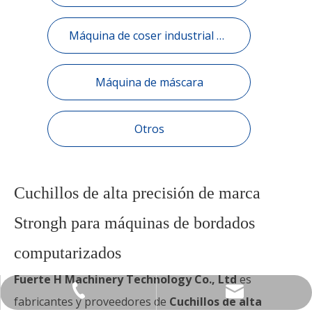
Máquina de coser industrial dispositivo automático.
Máquina de máscara
Otros
Cuchillos de alta precisión de marca
Strongh para máquinas de bordados
computarizados
Fuerte H Machinery Technology Co., Ltd
es
qiangxin@strongh.cn
86-535-2292507
fabricantes y proveedores de
Cuchillos de alta