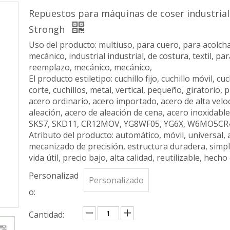
Repuestos para máquinas de coser industriale
Strongh
Uso del producto: multiuso, para cuero, para acolcha
mecánico, industrial industrial, de costura, textil, p
reemplazo, mecánico, mecánico,
El producto estiletipo: cuchillo fijo, cuchillo móvil, cu
corte, cuchillos, metal, vertical, pequeño, giratorio, 
acero ordinario, acero importado, acero de alta velo
aleación, acero de aleación de cena, acero inoxid
SKS7, SKD11, CR12MOV, YG8WF05, YG6X, W6MO5CR4
Atributo del producto: automático, móvil, universal, 
mecanizado de precisión, estructura duradera, simple
vida útil, precio bajo, alta calidad, reutilizable, hech
Personalizad
Personalizado
o:
Cantidad: