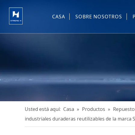
CASA
SOBRE NOSOTROS
Usted está aquí:
Casa
»
Productos
»
Repuestos
industriales duraderas reutilizables de la marca