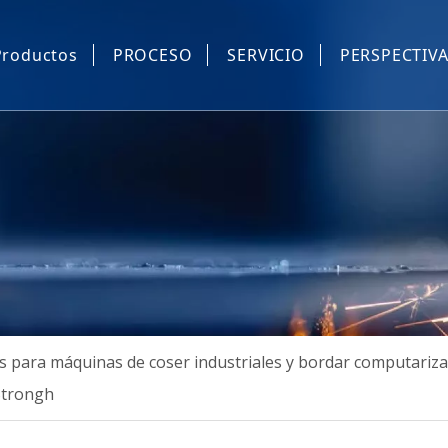
Productos
PROCESO
SERVICIO
PERSPECTIV
Piezas de repuesto industrial de costura e informatizados.
Equipo automático de costura industrial
Máquina de coser industrial dispositivo automático.
Máquina de máscara
Otros
 para máquinas de coser industriales y bordar computariz
 Strongh