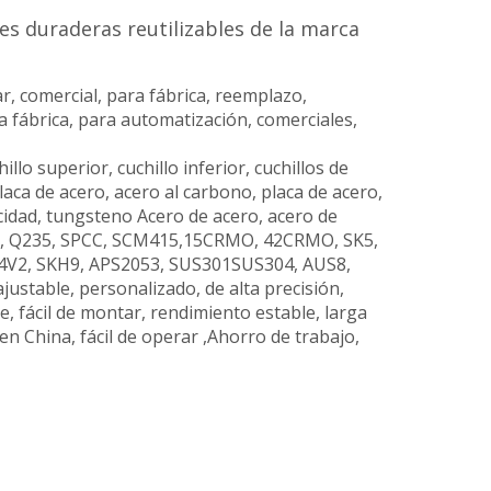
s duraderas reutilizables de la marca
r, comercial, para fábrica, reemplazo,
ara fábrica, para automatización, comerciales,
chillo superior, cuchillo inferior, cuchillos de
placa de acero, acero al carbono, placa de acero,
cidad, tungsteno Acero de acero, acero de
able, Q235, SPCC, SCM415,15CRMO, 42CRMO, SK5,
V2, SKH9, APS2053, SUS301SUS304, AUS8,
ajustable, personalizado, de alta precisión,
, fácil de montar, rendimiento estable, larga
o en China, fácil de operar ,Ahorro de trabajo,