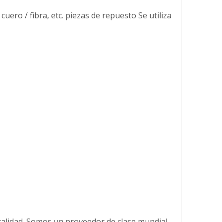
uero / fibra, etc. piezas de repuesto Se utiliza
calidad. Somos un proveedor de clase mundial.