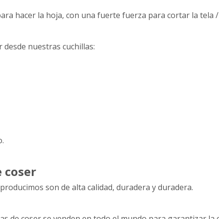
a hacer la hoja, con una fuerte fuerza para cortar la tela / c
 desde nuestras cuchillas:
o.
e coser
producimos son de alta calidad, duradera y duradera.
as de coser se venden en todo el mundo para garantizar la 