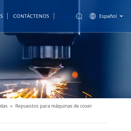
AS
CONTÁCTENOS
Español
简体中文
हिन्दी
Türk dili
Tiếng Việt
한국어
Português
Pусский
Français
العربية
English
adas
»
Repuestos para máquinas de coser