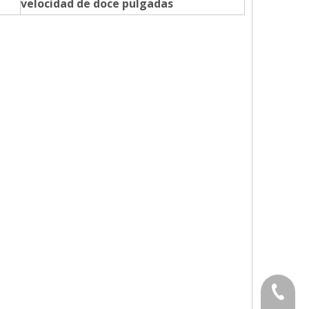
velocidad de doce pulgadas
86-535-