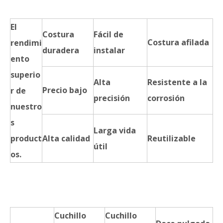
El
Costura
Fácil de
Costura afilada
rendimi
duradera
instalar
ento
superio
Alta
Resistente a la
Precio bajo
r de
precisión
corrosión
nuestro
s
Larga vida
product
Alta calidad
Reutilizable
útil
os.
Cuchillo
Cuchillo