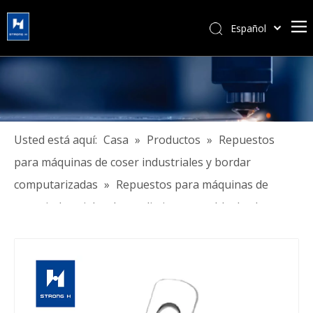
Español
简体中文
हिन्दी
Türk dili
Tiếng Việt
한국어
Usted está aquí:
Casa
»
Productos
»
Repuestos
Português
para máquinas de coser industriales y bordar
Pусский
computarizadas
»
Repuestos para máquinas de
Français
coser industriales de rendimiento estable de alta
العربية
precisión y alta calidad
English