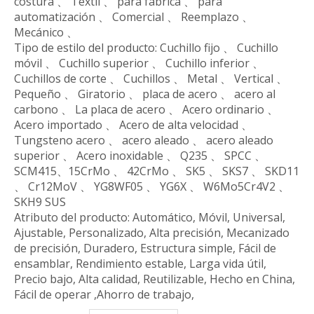
costura 、 Textil 、 para fábrica 、 para
automatización 、 Comercial 、 Reemplazo 、
Mecánico 、
Tipo de estilo del producto: Cuchillo fijo 、 Cuchillo
móvil 、 Cuchillo superior 、 Cuchillo inferior 、
Cuchillos de corte 、 Cuchillos 、 Metal 、 Vertical 、
Pequeño 、 Giratorio 、 placa de acero 、 acero al
carbono 、 La placa de acero 、 Acero ordinario 、
Acero importado 、 Acero de alta velocidad 、
Tungsteno acero 、 acero aleado 、 acero aleado
superior 、 Acero inoxidable 、 Q235 、 SPCC 、
SCM415、15CrMo 、 42CrMo 、 SK5 、 SKS7 、 SKD11
、 Cr12MoV 、 YG8WF05 、 YG6X 、 W6Mo5Cr4V2 、
SKH9 SUS
Atributo del producto: Automático, Móvil, Universal,
Ajustable, Personalizado, Alta precisión, Mecanizado
de precisión, Duradero, Estructura simple, Fácil de
ensamblar, Rendimiento estable, Larga vida útil,
Precio bajo, Alta calidad, Reutilizable, Hecho en China,
Fácil de operar ,Ahorro de trabajo,