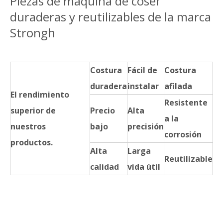
Piezas de máquina de coser
duraderas y reutilizables de la marca
Strongh
Costura
Fácil de
Costura
duradera
instalar
afilada
El rendimiento
Resistente
superior de
Precio
Alta
a la
nuestros
bajo
precisión
corrosión
productos.
Alta
Larga
Reutilizable
calidad
vida útil