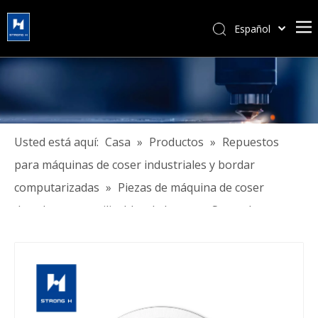
Español
简体中文
हिन्दी
Türk dili
Tiếng Việt
한국어
Usted está aquí:
Casa
»
Productos
»
Repuestos
Português
para máquinas de coser industriales y bordar
Pусский
computarizadas
»
Piezas de máquina de coser
Français
duraderas y reutilizables de la marca Strongh
العربية
English