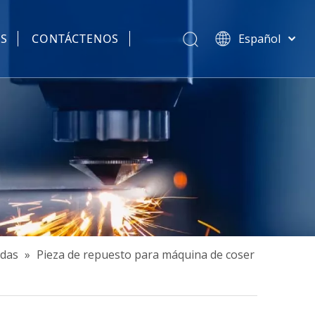
AS
CONTÁCTENOS
Español
简体中文
हिन्दी
Türk dili
Tiếng Việt
한국어
Português
Pусский
Français
العربية
English
adas
»
Pieza de repuesto para máquina de coser