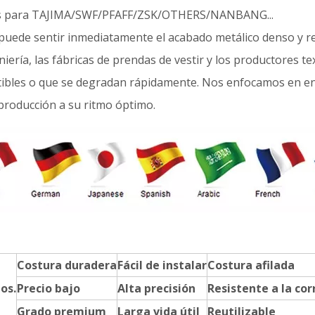
s para TAJIMA/SWF/PFAFF/ZSK/OTHERS/NANBANG...
uede sentir inmediatamente el acabado metálico denso y res
eniería, las fábricas de prendas de vestir y los productores t
ibles o que se degradan rápidamente. Nos enfocamos en en
 producción a su ritmo óptimo.
Costura duradera
Fácil de instalar
Costura afilada
os.
Precio bajo
Alta precisión
Resistente a la cor
Grado premium
Larga vida útil
Reutilizable