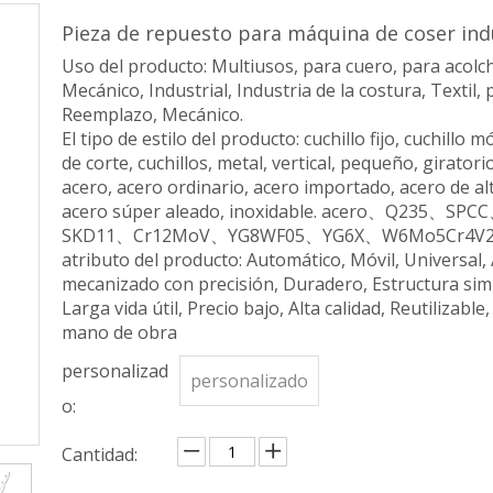
Pieza de repuesto para máquina de coser ind
Uso del producto: Multiusos, para cuero, para acolc
Mecánico, Industrial, Industria de la costura, Textil,
Reemplazo, Mecánico.
El tipo de estilo del producto: cuchillo fijo, cuchillo mó
de corte, cuchillos, metal, vertical, pequeño, girator
acero, acero ordinario, acero importado, acero de al
acero súper aleado, inoxidable. acero、Q23
SKD11、Cr12MoV、YG8WF05、YG6X、W6Mo5Cr4V
atributo del producto: Automático, Móvil, Universal, 
mecanizado con precisión, Duradero, Estructura simp
Larga vida útil, Precio bajo, Alta calidad, Reutilizab
mano de obra
personalizad
personalizado
o:
Cantidad: