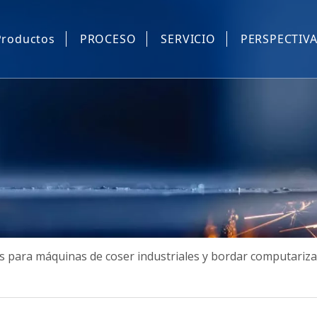
Productos
PROCESO
SERVICIO
PERSPECTIV
Piezas de repuesto industrial de costura e informatizados.
Equipo automático de costura industrial
Máquina de coser industrial dispositivo automático.
Máquina de máscara
Otros
 para máquinas de coser industriales y bordar computariz