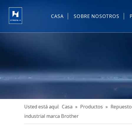
CASA
SOBRE NOSOTROS
Usted está aquí:
Casa
»
Productos
»
Repuestos
industrial marca Brother