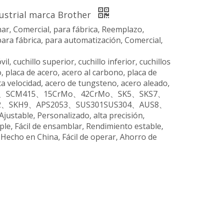
ustrial marca Brother
har, Comercial, para fábrica, Reemplazo,
 para fábrica, para automatización, Comercial,
vil, cuchillo superior, cuchillo inferior, cuchillos
io, placa de acero, acero al carbono, placa de
ta velocidad, acero de tungsteno, acero aleado,
5、SPCC、SCM415、15CrMo、42CrMo、SK5、SKS7、
2、SKH9、APS2053、SUS301SUS304、AUS8、
Ajustable, Personalizado, alta precisión,
le, Fácil de ensamblar, Rendimiento estable,
le, Hecho en China, Fácil de operar, Ahorro de