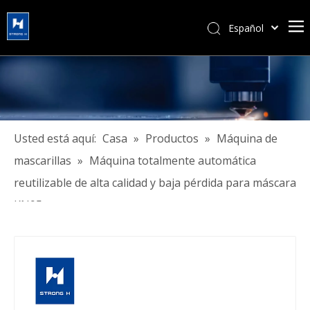
Español
简体中文
हिन्दी
Türk dili
Tiếng Việt
한국어
Usted está aquí:
Casa
»
Productos
»
Máquina de
Português
mascarillas
»
Máquina totalmente automática
Pусский
reutilizable de alta calidad y baja pérdida para máscara
Français
KN95
العربية
English