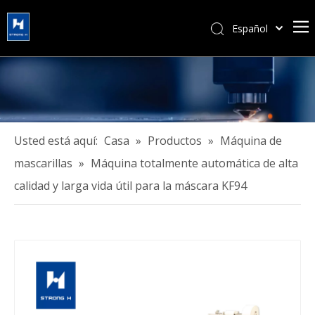
Español
简体中文
हिन्दी
Türk dili
Tiếng Việt
한국어
Usted está aquí:
Casa
»
Productos
»
Máquina de
Português
mascarillas
»
Máquina totalmente automática de alta
Pусский
calidad y larga vida útil para la máscara KF94
Français
العربية
English