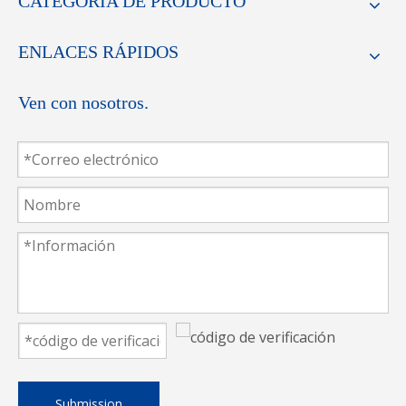
CATEGORIA DE PRODUCTO
pulgadas
altura
pulgadas
Cuchillo
Cuchillo
ENLACES RÁPIDOS
recto de
recto de
Cuchillo recto
Ven con nosotros.
acero de
acero de
de acero de
alta
alta
alta velocidad
velocidad de
velocidad de
de doce
ocho
diez
pulgadas
pulgadas
pulgadas.
Submission