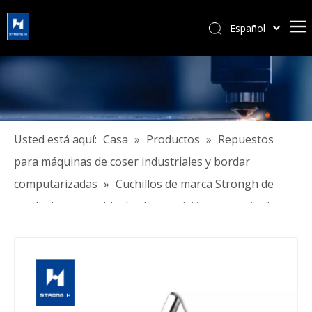
Español
简体中文
हिन्दी
Türk dili
Tiếng Việt
한국어
Usted está aquí:
Casa
»
Productos
»
Repuestos
Português
para máquinas de coser industriales y bordar
Pусский
computarizadas
»
Cuchillos de marca Strongh de
Français
rendimiento estable de alta precisión para máquinas
العربية
de coser industriales
English