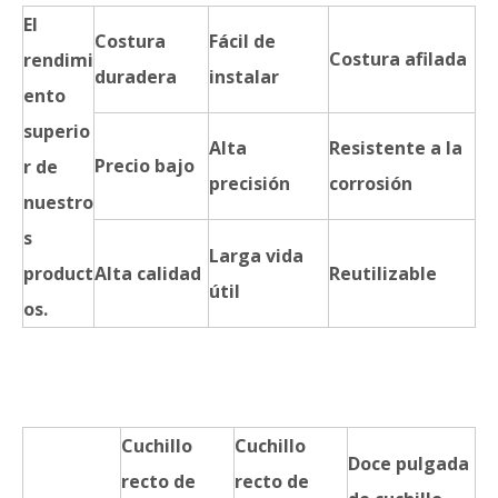
El
Costura
Fácil de
Costura afilada
rendimi
duradera
instalar
ento
superio
Alta
Resistente a la
Precio bajo
r de
precisión
corrosión
nuestro
s
Larga vida
product
Alta calidad
Reutilizable
útil
os.
Cuchillo
Cuchillo
Doce pulgada
recto de
recto de