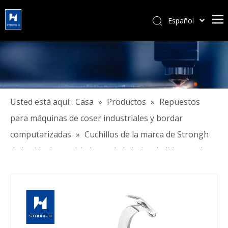
Español
简体中文
हिन्दी
Türk dili
Tiếng Việt
한국어
Usted está aquí:
Casa
»
Productos
»
Repuestos
Português
para máquinas de coser industriales y bordar
Pусский
computarizadas
»
Cuchillos de la marca de Strongh
Français
de la vida de servicio larga de la baja pérdida para las
العربية
máquinas de coser industriales
English