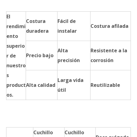
El
Costura
Fácil de
Costura afilada
rendimi
duradera
instalar
ento
superio
Alta
Resistente a la
Precio bajo
r de
precisión
corrosión
nuestro
s
Larga vida
product
Alta calidad
Reutilizable
útil
os.
Cuchillo
Cuchillo