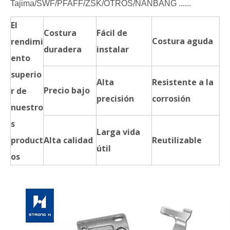
Tajima/SWF/PFAFF/ZSK/OTROS/NANBANG ......
El
Costura
Fácil de
Costura aguda
rendimi
duradera
instalar
ento
superio
Alta
Resistente a la
Precio bajo
r de
precisión
corrosión
nuestro
s
Larga vida
product
Alta calidad
Reutilizable
útil
os