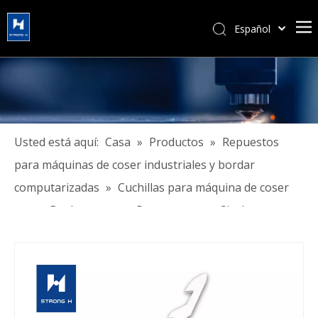
Español
简体中文
हिन्दी
Türk dili
Tiếng Việt
한국어
Usted está aquí:
Casa
»
Productos
»
Repuestos
Português
para máquinas de coser industriales y bordar
Pусский
computarizadas
»
Cuchillas para máquina de coser
Français
marca Durkopp marca Pegasus marca Siruba
العربية
English