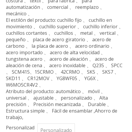
costura 、 textil 、 para fábrica 、 para
automatización 、 comercial 、 reemplazo 、
mecánico 、
El estilón del producto: cuchillo fijo 、 cuchillo en
movimiento 、 cuchillo superior 、 cuchillo inferior 、
cuchillos cortantes 、 cuchillos 、 metal 、 vertical 、
pequeño 、 placa de acero giratorio 、 acero de
carbono 、 la placa de acero 、 acero ordinario 、
acero importado 、 acero de alta velocidad 、
tungstena acero 、 acero de aleación 、 acero de
aleación de cena 、 acero inoxidable 、 Q235 、 SPCC
、 SCM415、15CRMO 、 42CRMO 、 SK5 、 SKS7 、
SKD11 、 CR12MOV 、 YG8WF05 、 YG6X 、
W6MO5CR4V2 、
Atributo del producto: automático 、 móvil 、
universal 、 ajustable 、 personalizado 、 Alta
precisión 、 Precisión mecanizada 、 Durable 、
Estructura simple 、 Fácil de ensamblar ,Ahorro de
trabajo,
Personalizad
Personalizado