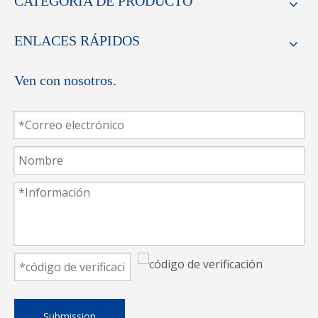
CATEGORIA DE PRODUCTO
ENLACES RÁPIDOS
Ven con nosotros.
Importamos acero de alta calidad de Alemania para
hacer la cuchilla, teniendo una fuerte fuerza para
cortar tela/cuero/fibra, etc. Podemos proporcionar
soluciones únicas altamente competitivas de diseño
de productos, desarrollo, control de calidad y servicio
Submission