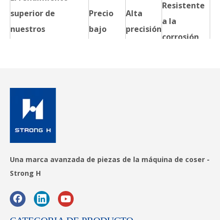
Resistente
superior de
Precio
Alta
a la
nuestros
bajo
precisión
corrosión
productos.
Alta
Larga
Reutilizable
calidad
vida útil
Una marca avanzada de piezas de la máquina de coser -
Strong H