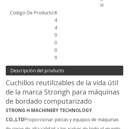
H
Código De Producto:
8
4
4
9
0
0
9
Descripción del producto
Cuchillos reutilizables de la vida útil
de la marca Strongh para máquinas
de bordado computarizado
STRONG H MACHINERY TECHNOLOGY
CO.,LTD
Proporcionar piezas y equipos de máquinas
de coser de alta calidad a los países de todo el mundo,