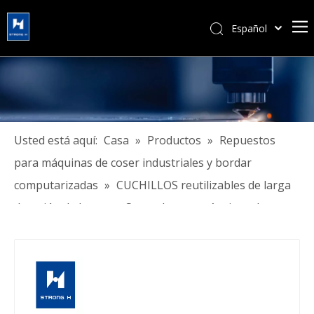
Español
简体中文
हिन्दी
Türk dili
Tiếng Việt
한국어
Usted está aquí:
Casa
»
Productos
»
Repuestos
Português
para máquinas de coser industriales y bordar
Pусский
computarizadas
»
CUCHILLOS reutilizables de larga
Français
duración de la marca Strongh para máquinas de
العربية
bordar informatizadas
English