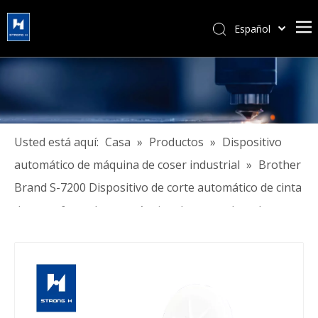
Español
简体中文
हिन्दी
Türk dili
Tiếng Việt
한국어
Usted está aquí:
Casa
»
Productos
»
Dispositivo
Português
automático de máquina de coser industrial
»
Brother
Pусский
Brand S-7200 Dispositivo de corte automático de cinta
Français
de corte frontal para máquina de punto de cadeneta
العربية
computarizada
English