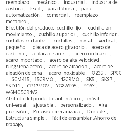
reemplazo 、 mecánico 、 industrial 、 industria de
costura 、 textil 、 para fábrica 、 para
automatización 、 comercial 、 reemplazo 、
mecánico 、
El estilón del producto: cuchillo fijo 、 cuchillo en
movimiento 、 cuchillo superior 、 cuchillo inferior 、
cuchillos cortantes 、 cuchillos 、 metal 、 vertical 、
pequeño 、 placa de acero giratorio 、 acero de
carbono 、 la placa de acero 、 acero ordinario 、
acero importado 、 acero de alta velocidad 、
tungstena acero 、 acero de aleación 、 acero de
aleación de cena 、 acero inoxidable 、 Q235 、 SPCC
、 SCM415、15CRMO 、 42CRMO 、 SK5 、 SKS7 、
SKD11 、 CR12MOV 、 YG8WF05 、 YG6X 、
W6MO5CR4V2 、
Atributo del producto: automático 、 móvil 、
universal 、 ajustable 、 personalizado 、 Alta
precisión 、 Precisión mecanizada 、 Durable 、
Estructura simple 、 Fácil de ensamblar ,Ahorro de
trabajo,