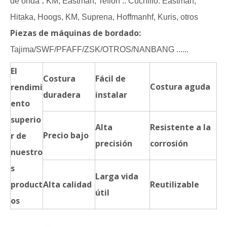
de onda
:
KM, Eastman, Teflon .. Cuchillo: Eastman,
Hitaka, Hoogs, KM, Suprena, Hoffmanhf, Kuris, otros
Piezas de máquinas de bordado:
Tajima/SWF/PFAFF/ZSK/OTROS/NANBANG ......
El
Costura
Fácil de
Costura aguda
rendimi
duradera
instalar
ento
superio
Alta
Resistente a la
Precio bajo
r de
precisión
corrosión
nuestro
s
Larga vida
product
Alta calidad
Reutilizable
útil
os