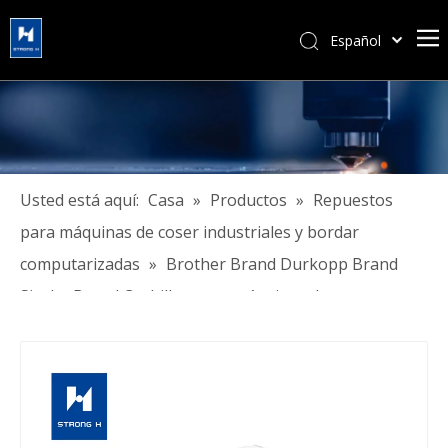
Español
简体中文
हिन्दी
Türk dili
Tiếng Việt
한국어
Usted está aquí:
Casa
»
Productos
»
Repuestos
Português
para máquinas de coser industriales y bordar
Pусский
computarizadas
»
Brother Brand Durkopp Brand
Français
Siruba Brand Cuchillos para máquinas de coser
العربية
industriales
English